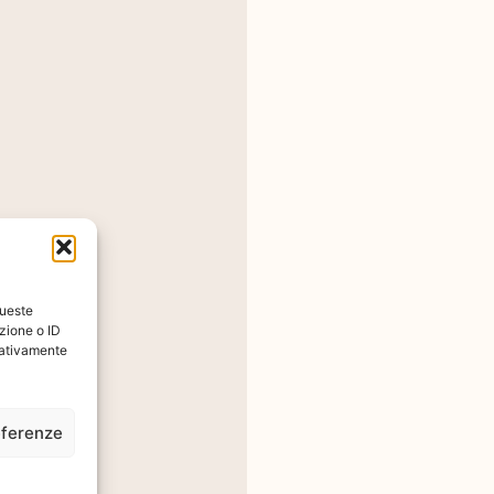
queste
zione o ID
egativamente
eferenze
zioni