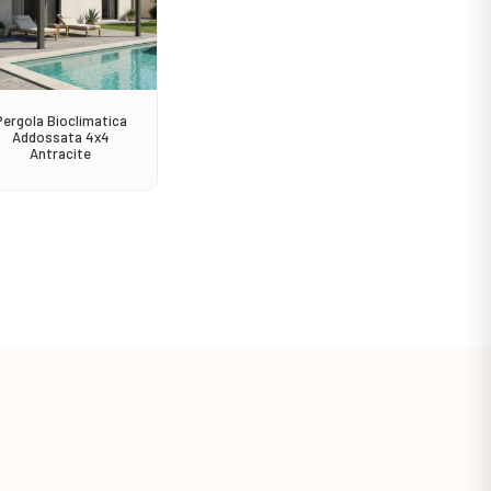
Pergola Bioclimatica
Sedia Avana Impilabile
Consol
Addossata 4x4
Antracite