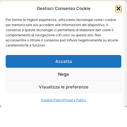
Gestisci Consenso Cookie
Per fornire le migliori esperienze, utilizziamo tecnologie come i cookie
per memorizzare e/o accedere alle informazioni del dispositivo. Il
consenso a queste tecnologie ci permetterà di elaborare dati come il
comportamento di navigazione o ID unici su questo sito. Non
acconsentire o ritirare il consenso può influire negativamente su alcune
caratteristiche e funzioni.
Accetta
Ti interessa?
Chiedi Informazioni E
Nega
Disponibilità Sul Prodotto
Visualizza le preferenze
Cookie Policy
Privacy Policy
CHIEDI INFO