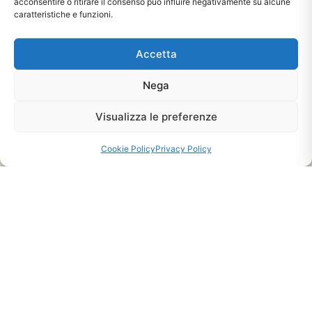
acconsentire o ritirare il consenso può influire negativamente su alcune
caratteristiche e funzioni.
Accetta
Nega
Ti interessa?
Visualizza le preferenze
Chiedi Informazioni E
Cookie Policy
Privacy Policy
Disponibilità Sul Prodotto
CHIEDI INFO