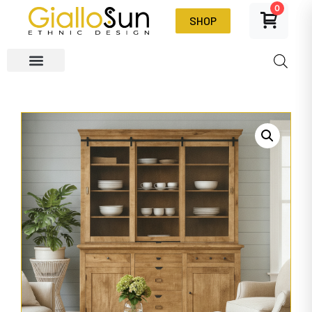
0
SHOP