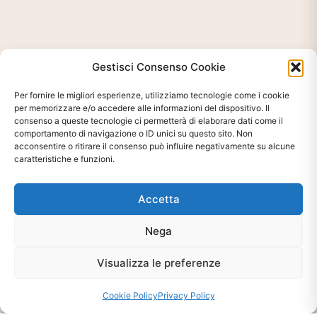
Gestisci Consenso Cookie
Per fornire le migliori esperienze, utilizziamo tecnologie come i cookie
per memorizzare e/o accedere alle informazioni del dispositivo. Il
consenso a queste tecnologie ci permetterà di elaborare dati come il
comportamento di navigazione o ID unici su questo sito. Non
acconsentire o ritirare il consenso può influire negativamente su alcune
Ti interessa?
caratteristiche e funzioni.
Chiedi Informazioni E
Disponibilità Sul Prodotto
Accetta
Nega
CHIEDI INFO
Visualizza le preferenze
Cookie Policy
Privacy Policy