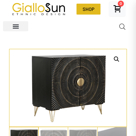
0
SHOP