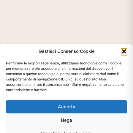
Gestisci Consenso Cookie
Per fornire le migliori esperienze, utilizziamo tecnologie come i cookie
per memorizzare e/o accedere alle informazioni del dispositivo. Il
consenso a queste tecnologie ci permetterà di elaborare dati come il
comportamento di navigazione o ID unici su questo sito. Non
acconsentire o ritirare il consenso può influire negativamente su alcune
caratteristiche e funzioni.
Ti interessa?
Chiedi Informazioni E
Accetta
Disponibilità Sul Prodotto
Nega
CHIEDI INFO