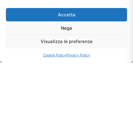
Ti interessa?
Chiedi Informazioni E
Accetta
Disponibilità Sul Prodotto
Nega
Visualizza le preferenze
CHIEDI INFO
Cookie Policy
Privacy Policy