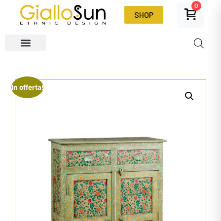
0
SHOP
In offerta!