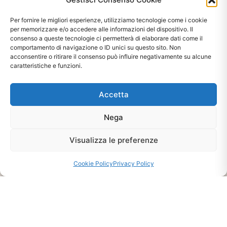
Per fornire le migliori esperienze, utilizziamo tecnologie come i cookie
per memorizzare e/o accedere alle informazioni del dispositivo. Il
consenso a queste tecnologie ci permetterà di elaborare dati come il
comportamento di navigazione o ID unici su questo sito. Non
acconsentire o ritirare il consenso può influire negativamente su alcune
caratteristiche e funzioni.
Accetta
Ti interessa?
Chiedi Informazioni E
Nega
Disponibilità Sul Prodotto
Visualizza le preferenze
Cookie Policy
Privacy Policy
CHIEDI INFO