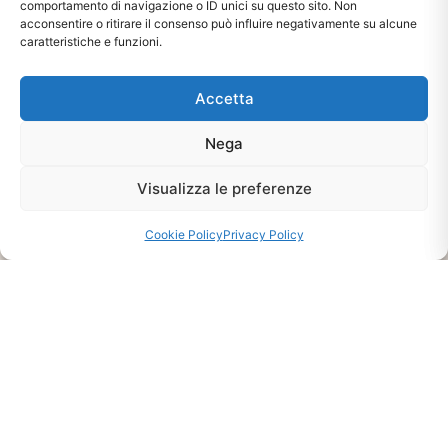
comportamento di navigazione o ID unici su questo sito. Non
acconsentire o ritirare il consenso può influire negativamente su alcune
caratteristiche e funzioni.
Accetta
Nega
Visualizza le preferenze
Cookie Policy
Privacy Policy
Ti interessa?
Chiedi Informazioni E
Disponibilità Sul Prodotto
CHIEDI INFO