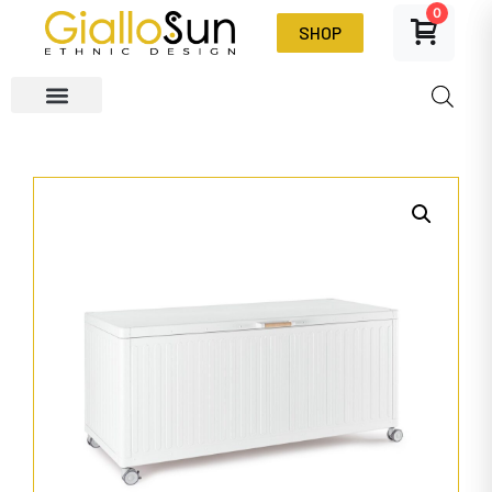
0
SHOP