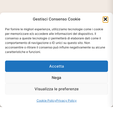
Gestisci Consenso Cookie
Per fornire le migliori esperienze, utilizziamo tecnologie come i cookie
per memorizzare e/o accedere alle informazioni del dispositivo. Il
consenso a queste tecnologie ci permetterà di elaborare dati come il
comportamento di navigazione o ID unici su questo sito. Non
acconsentire o ritirare il consenso può influire negativamente su alcune
Ti interessa?
caratteristiche e funzioni.
Chiedi Informazioni E
Disponibilità Sul Prodotto
Accetta
Nega
CHIEDI INFO
Visualizza le preferenze
Cookie Policy
Privacy Policy