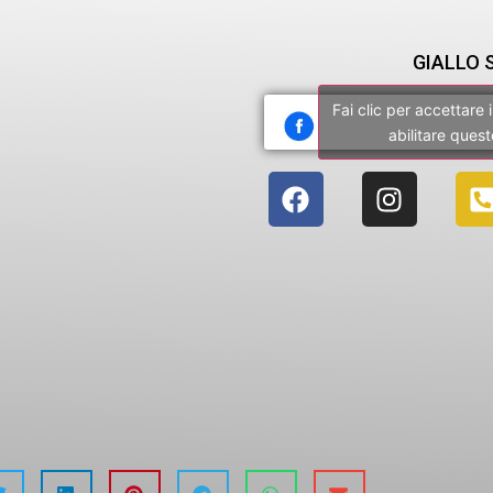
GIALLO 
Fai clic per accettare
abilitare ques