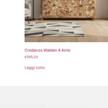
Credenza Walden 4 Ante
€
985,00
Leggi tutto