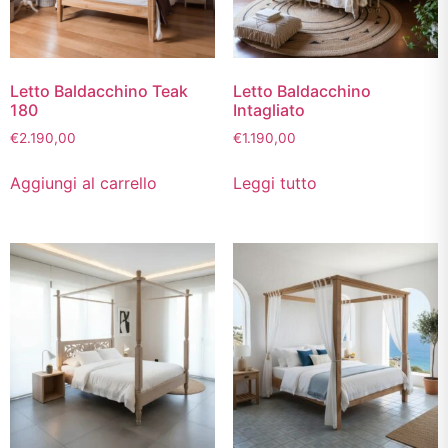
Letto Baldacchino Teak
Letto Baldacchino
180
Intagliato
€
2.190,00
€
1.190,00
Aggiungi al carrello
Leggi tutto