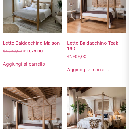
Letto Baldacchino Maison
Letto Baldacchino Teak
160
€
1.390,00
€
1.079,00
€
1.969,00
Aggiungi al carrello
Aggiungi al carrello