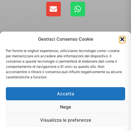
Gestisci Consenso Cookie
Per fornire le migliori esperienze, utilizziamo tecnologie come i cookie
per memorizzare e/o accedere alle informazioni del dispositivo. Il
consenso a queste tecnologie ci permetterà di elaborare dati come il
comportamento di navigazione o ID unici su questo sito. Non
Copyright 2025 - Giallo Sun sas di Sandonà Alessandro & C. | Via Roma 106,
acconsentire o ritirare il consenso può influire negativamente su alcune
35010 Massanzago PD | P.Iva: 03885160287
caratteristiche e funzioni.
Termini & Condizioni
-
Spedizioni
-
Privacy Policy
Accetta
Sito web realizzato da
Orezero Digital Agency
Nega
Visualizza le preferenze
[matomo_opt_out]