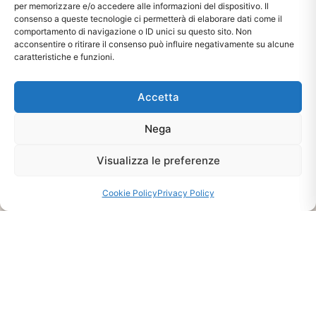
per memorizzare e/o accedere alle informazioni del dispositivo. Il
consenso a queste tecnologie ci permetterà di elaborare dati come il
Ti interessa?
comportamento di navigazione o ID unici su questo sito. Non
Chiedi Informazioni E
acconsentire o ritirare il consenso può influire negativamente su alcune
caratteristiche e funzioni.
Disponibilità Sul Prodotto
Accetta
CHIEDI INFO
Nega
Visualizza le preferenze
Cookie Policy
Privacy Policy