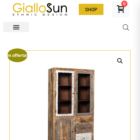
0
SHOP
In offerta!