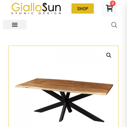
0
SHOP