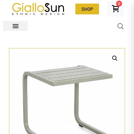
0
SHOP