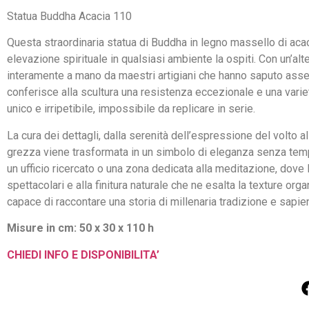
Statua Buddha Acacia 110
Questa straordinaria statua di Buddha in legno massello di aca
elevazione spirituale in qualsiasi ambiente la ospiti. Con un
interamente a mano da maestri artigiani che hanno saputo asseco
conferisce alla scultura una resistenza eccezionale e una varie
unico e irripetibile, impossibile da replicare in serie.
La cura dei dettagli, dalla serenità dell’espressione del volto al
grezza viene trasformata in un simbolo di eleganza senza temp
un ufficio ricercato o una zona dedicata alla meditazione, dove 
spettacolari e alla finitura naturale che ne esalta la texture 
capace di raccontare una storia di millenaria tradizione e sapi
Misure in cm: 50 x 30 x 110 h
CHIEDI INFO E DISPONIBILITA’