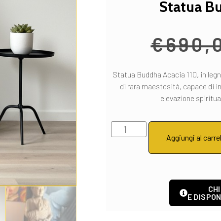
Statua B
€
690,
Statua Buddha Acacia 110, in legn
di rara maestosità, capace di i
elevazione spiritua
Aggiungi al carre
CHI
E DISPON