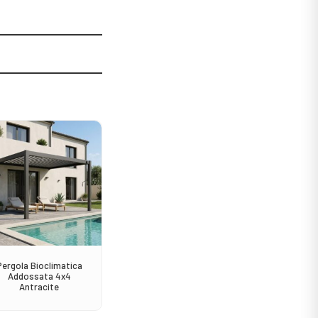
Sale!
Pergola Bioclimatica
Sedia Avana Impilabile
Consol
Addossata 4x4
Antracite