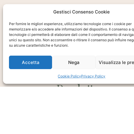
Gestisci Consenso Cookie
Per fornire le migliori esperienze, utilizziamo tecnologie come i cookie per
memorizzare e/o accedere alle informazioni del dispositivo. Il consenso a 
tecnologie ci permetterà di elaborare dati come il comportamento di naviga
unici su questo sito. Non acconsentire o ritirare il consenso può influire n
su alcune caratteristiche e funzioni.
Ti interessa?
Chiedi Informa
Accetta
Nega
Visualizza le pr
E Disponibilità
Cookie Policy
Privacy Policy
Prodotto
CHIEDI INFO