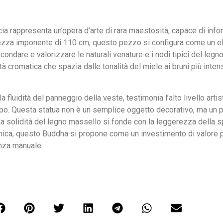
cia rappresenta un’opera d’arte di rara maestosità, capace di in
’altezza imponente di 110 cm, questo pezzo si configura come un
ndare e valorizzare le naturali venature e i nodi tipici del legn
tà cromatica che spazia dalle tonalità del miele ai bruni più int
la fluidità del panneggio della veste, testimonia l’alto livello arti
o. Questa statua non è un semplice oggetto decorativo, ma un pun
la solidità del legno massello si fonde con la leggerezza della sp
organica, questo Buddha si propone come un investimento di valore 
enza manuale.