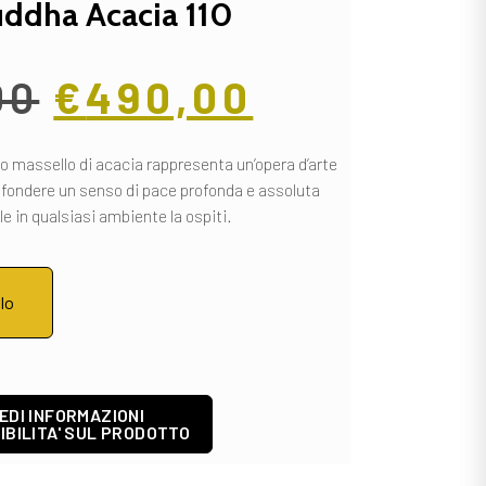
uddha Acacia 110
00
€
490,00
o massello di acacia rappresenta un’opera d’arte
nfondere un senso di pace profonda e assoluta
le in qualsiasi ambiente la ospiti.
llo
EDI INFORMAZIONI
IBILITA' SUL PRODOTTO