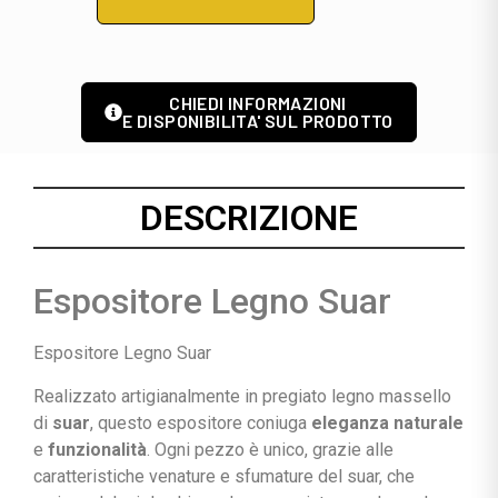
CHIEDI INFORMAZIONI
E DISPONIBILITA' SUL PRODOTTO
DESCRIZIONE
Espositore Legno Suar
Espositore Legno Suar
Realizzato
artigianalmente
in
pregiato
legno
massello
di
suar
,
questo
espositore
coniuga
eleganza
naturale
e
funzionalità
.
Ogni
pezzo
è
unico,
grazie
alle
caratteristiche
venature
e
sfumature
del
suar,
che