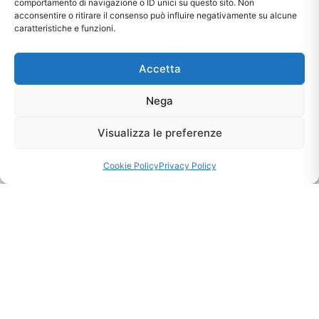
comportamento di navigazione o ID unici su questo sito. Non
acconsentire o ritirare il consenso può influire negativamente su alcune
caratteristiche e funzioni.
Accetta
Nega
Visualizza le preferenze
Ti interessa?
Chiedi Informazioni E
Cookie Policy
Privacy Policy
Disponibilità Sul Prodotto
CHIEDI INFO