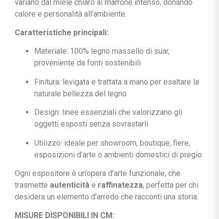
variano
dal
miele
chiaro
al
marrone
intenso,
donando
calore
e
personalità
all’ambiente.
Caratteristiche
principali:
Materiale:
100%
legno
massello
di
suar,
proveniente
da
fonti
sostenibili
Finitura:
levigata
e
trattata
a
mano
per
esaltare
la
naturale
bellezza
del
legno
Design:
linee
essenziali
che
valorizzano
gli
oggetti
esposti
senza
sovrastarli
Utilizzo:
ideale
per
showroom,
boutique,
fiere,
esposizioni
d’arte
o
ambienti
domestici
di
pregio
Ogni
espositore
è
un’opera
d’arte
funzionale,
che
trasmette
autenticità
e
raffinatezza
,
perfetta
per
chi
desidera
un
elemento
d’arredo
che
racconti
una
storia.
MISURE DISPONIBILI IN CM: