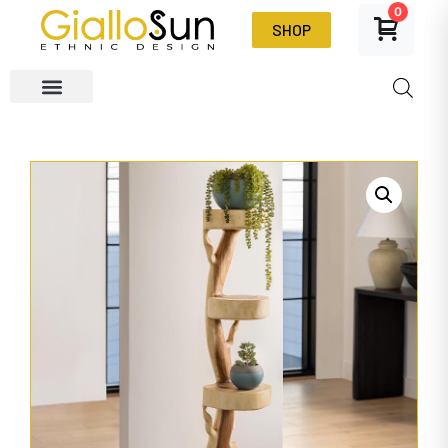
0
SHOP