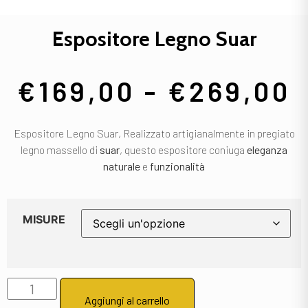
Espositore Legno Suar
€
169,00
-
€
269,00
Espositore Legno Suar,
Realizzato
artigianalmente
in
pregiato
legno
massello
di
suar
,
questo
espositore
coniuga
eleganza
naturale
e
funzionalità
MISURE
Aggiungi al carrello