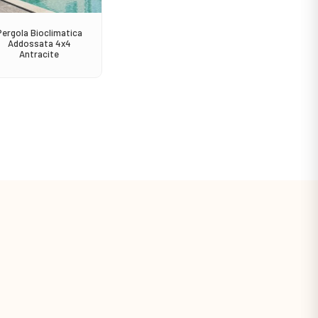
Pergola Bioclimatica
Sedia Avana Impilabile
Consol
Addossata 4x4
Antracite