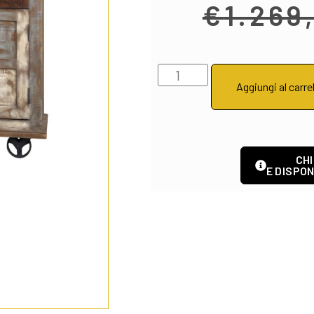
€
1.269
Aggiungi al carre
CHI
E DISPON