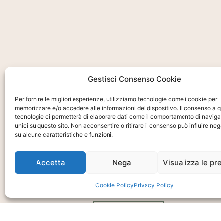
Gestisci Consenso Cookie
Per fornire le migliori esperienze, utilizziamo tecnologie come i cookie per
memorizzare e/o accedere alle informazioni del dispositivo. Il consenso a 
Ti interessa?
tecnologie ci permetterà di elaborare dati come il comportamento di naviga
Chiedi Informa
unici su questo sito. Non acconsentire o ritirare il consenso può influire n
su alcune caratteristiche e funzioni.
E Disponibilità
Accetta
Nega
Visualizza le pr
Prodotto
Cookie Policy
Privacy Policy
CHIEDI INFO