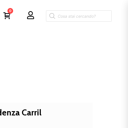
0
enza Carril