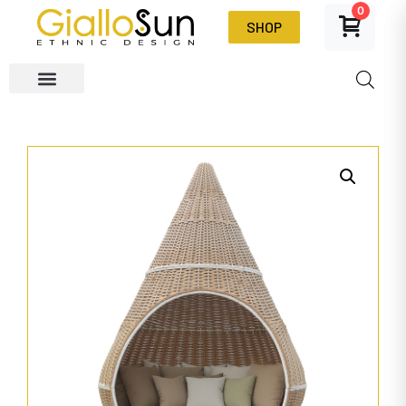
0
SHOP