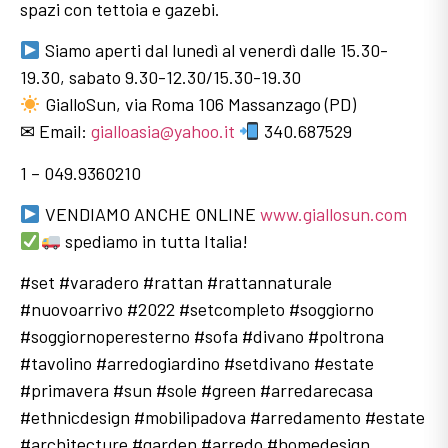
spazi con tettoia e gazebi.
Siamo aperti dal lunedì al venerdì dalle 15.30-
19.30, sabato 9.30-12.30/15.30-19.30
GialloSun, via Roma 106 Massanzago (PD)
✉ Email:
gialloasia@yahoo.it
340.687529
1 – 049.9360210
VENDIAMO ANCHE ONLINE
www.giallosun.com
spediamo in tutta Italia!
#set #varadero #rattan #rattannaturale
#nuovoarrivo #2022 #setcompleto #soggiorno
#soggiornoperesterno #sofa #divano #poltrona
#tavolino #arredogiardino #setdivano #estate
#primavera #sun #sole #green #arredarecasa
#ethnicdesign #mobilipadova #arredamento #estate
#architecture #garden #arredo #homedesign