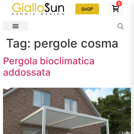
0
SHOP
Tag:
pergole cosma
Pergola bioclimatica
addossata