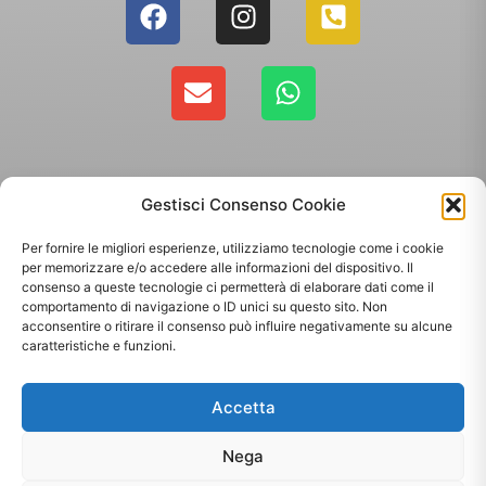
Gestisci Consenso Cookie
Per fornire le migliori esperienze, utilizziamo tecnologie come i cookie
per memorizzare e/o accedere alle informazioni del dispositivo. Il
consenso a queste tecnologie ci permetterà di elaborare dati come il
comportamento di navigazione o ID unici su questo sito. Non
Copyright 2025 - Giallo Sun sas di Sandonà Alessandro & C. | Via Roma 106,
acconsentire o ritirare il consenso può influire negativamente su alcune
35010 Massanzago PD | P.Iva: 03885160287
caratteristiche e funzioni.
Termini & Condizioni
-
Spedizioni
-
Privacy Policy
Accetta
Sito web realizzato da
Orezero Digital Agency
Nega