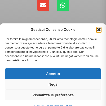
Gestisci Consenso Cookie
Per fornire le migliori esperienze, utilizziamo tecnologie come i cookie
per memorizzare e/o accedere alle informazioni del dispositivo. Il
consenso a queste tecnologie ci permetterà di elaborare dati come il
comportamento di navigazione o ID unici su questo sito. Non
Copyright 2025 - Giallo Sun sas di Sandonà Alessandro & C. | Via Roma 106,
acconsentire o ritirare il consenso può influire negativamente su alcune
35010 Massanzago PD | P.Iva: 03885160287
caratteristiche e funzioni.
Termini & Condizioni
-
Spedizioni
-
Privacy Policy
Accetta
Sito web realizzato da
Orezero Digital Agency
Nega
Visualizza le preferenze
[matomo_opt_out]
Cookie Policy
Privacy Policy