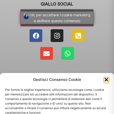
GIALLO SOCIAL
Fai clic per accettare i cookie marketing
e abilitare questo contenuto
Gestisci Consenso Cookie
Per fornire le migliori esperienze, utilizziamo tecnologie come i cookie
per memorizzare e/o accedere alle informazioni del dispositivo. Il
consenso a queste tecnologie ci permetterà di elaborare dati come il
comportamento di navigazione o ID unici su questo sito. Non
Copyright 2025 - Giallo Sun sas di Sandonà Alessandro & C. | Via Roma 106,
acconsentire o ritirare il consenso può influire negativamente su alcune
35010 Massanzago PD | P.Iva: 03885160287
caratteristiche e funzioni.