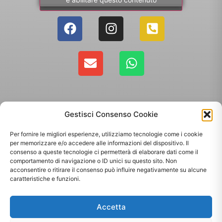
Gestisci Consenso Cookie
Per fornire le migliori esperienze, utilizziamo tecnologie come i cookie
per memorizzare e/o accedere alle informazioni del dispositivo. Il
consenso a queste tecnologie ci permetterà di elaborare dati come il
comportamento di navigazione o ID unici su questo sito. Non
Copyright 2025 - Giallo Sun sas di Sandonà Alessandro & C. | Via Roma 106,
acconsentire o ritirare il consenso può influire negativamente su alcune
35010 Massanzago PD | P.Iva: 03885160287
caratteristiche e funzioni.
Termini & Condizioni
-
Spedizioni
-
Privacy Policy
Accetta
Sito web realizzato da
Orezero Digital Agency