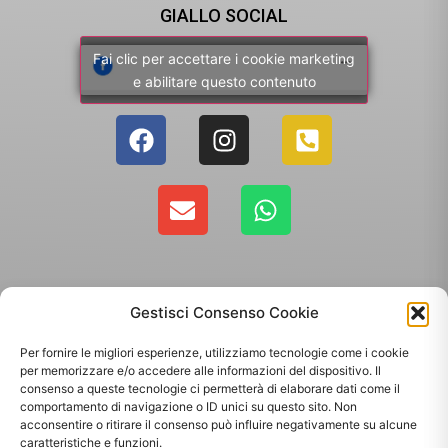
GIALLO SOCIAL
Fai clic per accettare i cookie marketing
e abilitare questo contenuto
Gestisci Consenso Cookie
Per fornire le migliori esperienze, utilizziamo tecnologie come i cookie
per memorizzare e/o accedere alle informazioni del dispositivo. Il
consenso a queste tecnologie ci permetterà di elaborare dati come il
comportamento di navigazione o ID unici su questo sito. Non
Copyright 2025 - Giallo Sun sas di Sandonà Alessandro & C. | Via Roma 106,
acconsentire o ritirare il consenso può influire negativamente su alcune
35010 Massanzago PD | P.Iva: 03885160287
caratteristiche e funzioni.