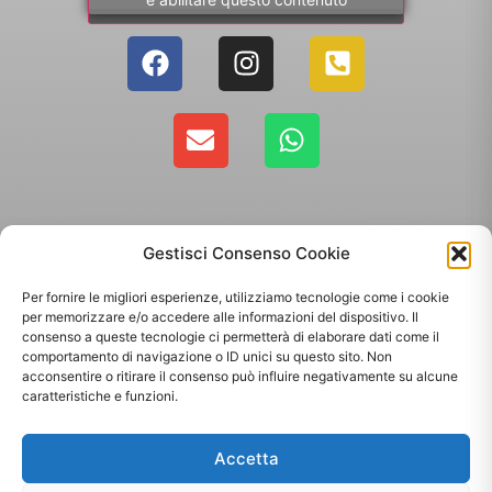
Gestisci Consenso Cookie
Per fornire le migliori esperienze, utilizziamo tecnologie come i cookie
per memorizzare e/o accedere alle informazioni del dispositivo. Il
consenso a queste tecnologie ci permetterà di elaborare dati come il
comportamento di navigazione o ID unici su questo sito. Non
Copyright 2025 - Giallo Sun sas di Sandonà Alessandro & C. | Via Roma 106,
acconsentire o ritirare il consenso può influire negativamente su alcune
35010 Massanzago PD | P.Iva: 03885160287
caratteristiche e funzioni.
Termini & Condizioni
-
Spedizioni
-
Privacy Policy
Accetta
Sito web realizzato da
Orezero Digital Agency