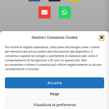
Gestisci Consenso Cookie
Per fornire le migliori esperienze, utilizziamo tecnologie come i cookie
per memorizzare e/o accedere alle informazioni del dispositivo. Il
consenso a queste tecnologie ci permetterà di elaborare dati come il
comportamento di navigazione o ID unici su questo sito. Non
Copyright 2025 - Giallo Sun sas di Sandonà Alessandro & C. | Via Roma 106,
acconsentire o ritirare il consenso può influire negativamente su alcune
35010 Massanzago PD | P.Iva: 03885160287
caratteristiche e funzioni.
Termini & Condizioni
-
Spedizioni
-
Privacy Policy
Accetta
Sito web realizzato da
Orezero Digital Agency
Nega
Visualizza le preferenze
[matomo_opt_out]