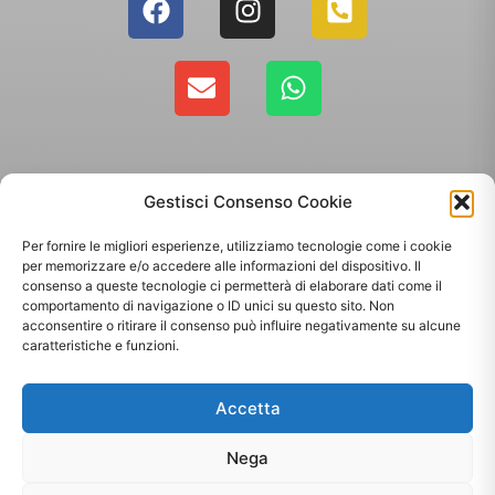
Gestisci Consenso Cookie
Per fornire le migliori esperienze, utilizziamo tecnologie come i cookie
per memorizzare e/o accedere alle informazioni del dispositivo. Il
consenso a queste tecnologie ci permetterà di elaborare dati come il
comportamento di navigazione o ID unici su questo sito. Non
Copyright 2025 - Giallo Sun sas di Sandonà Alessandro & C. | Via Roma 106,
acconsentire o ritirare il consenso può influire negativamente su alcune
35010 Massanzago PD | P.Iva: 03885160287
caratteristiche e funzioni.
Termini & Condizioni
-
Spedizioni
-
Privacy Policy
Accetta
Sito web realizzato da
Orezero Digital Agency
Nega