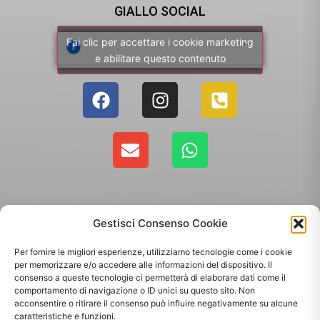
GIALLO SOCIAL
Fai clic per accettare i cookie marketing
e abilitare questo contenuto
Gestisci Consenso Cookie
Per fornire le migliori esperienze, utilizziamo tecnologie come i cookie
per memorizzare e/o accedere alle informazioni del dispositivo. Il
consenso a queste tecnologie ci permetterà di elaborare dati come il
comportamento di navigazione o ID unici su questo sito. Non
Copyright 2025 - Giallo Sun sas di Sandonà Alessandro & C. | Via Roma 106,
acconsentire o ritirare il consenso può influire negativamente su alcune
35010 Massanzago PD | P.Iva: 03885160287
caratteristiche e funzioni.