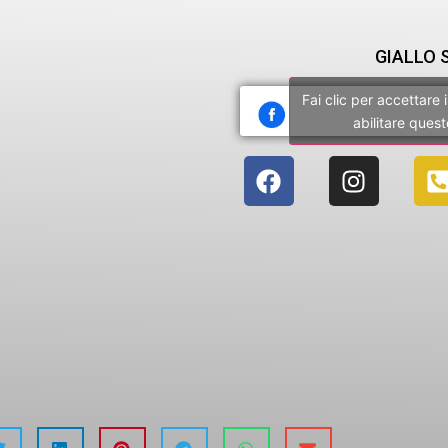
GIALLO 
Fai clic per accettare
abilitare ques