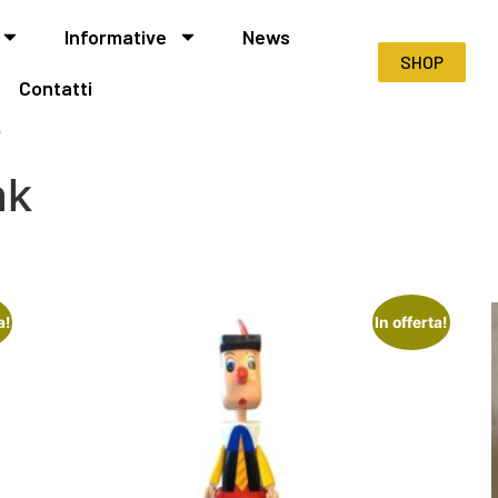
Informative
News
SHOP
Contatti
”
ak
a!
In offerta!