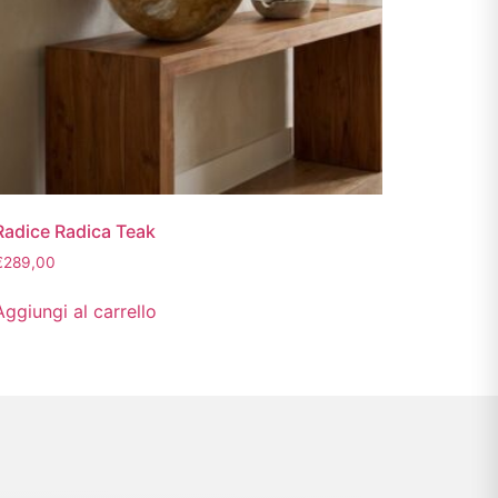
Radice Radica Teak
€
289,00
Aggiungi al carrello