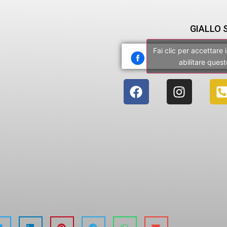
GIALLO 
Fai clic per accettare
abilitare ques