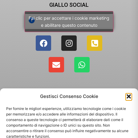
GIALLO SOCIAL
Fai clic per accettare i cookie marketing
e abilitare questo contenuto
Gestisci Consenso Cookie
Per fornire le migliori esperienze, utilizziamo tecnologie come i cookie
per memorizzare e/o accedere alle informazioni del dispositivo. Il
consenso a queste tecnologie ci permetterà di elaborare dati come il
comportamento di navigazione o ID unici su questo sito. Non
Copyright 2025 - Giallo Sun sas di Sandonà Alessandro & C. | Via Roma 106,
acconsentire o ritirare il consenso può influire negativamente su alcune
35010 Massanzago PD | P.Iva: 03885160287
caratteristiche e funzioni.