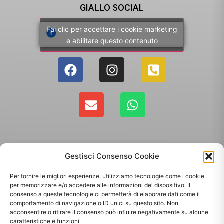
GIALLO SOCIAL
Fai clic per accettare i cookie marketing
e abilitare questo contenuto
Gestisci Consenso Cookie
Per fornire le migliori esperienze, utilizziamo tecnologie come i cookie
per memorizzare e/o accedere alle informazioni del dispositivo. Il
consenso a queste tecnologie ci permetterà di elaborare dati come il
comportamento di navigazione o ID unici su questo sito. Non
Copyright 2025 - Giallo Sun sas di Sandonà Alessandro & C. | Via Roma 106,
acconsentire o ritirare il consenso può influire negativamente su alcune
35010 Massanzago PD | P.Iva: 03885160287
caratteristiche e funzioni.