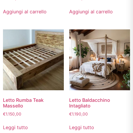
Aggiungi al carrello
Aggiungi al carrello
Letto Rumba Teak
Letto Baldacchino
Massello
Intagliato
€
1.150,00
€
1.190,00
Leggi tutto
Leggi tutto