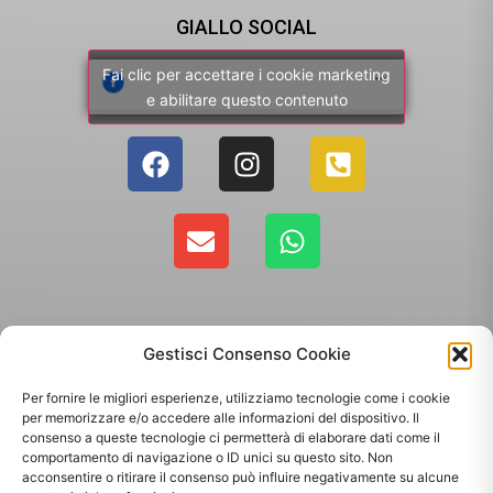
GIALLO SOCIAL
Fai clic per accettare i cookie marketing
e abilitare questo contenuto
Gestisci Consenso Cookie
Per fornire le migliori esperienze, utilizziamo tecnologie come i cookie
per memorizzare e/o accedere alle informazioni del dispositivo. Il
consenso a queste tecnologie ci permetterà di elaborare dati come il
comportamento di navigazione o ID unici su questo sito. Non
Copyright 2025 - Giallo Sun sas di Sandonà Alessandro & C. | Via Roma 106,
acconsentire o ritirare il consenso può influire negativamente su alcune
35010 Massanzago PD | P.Iva: 03885160287