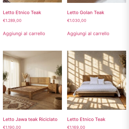
Letto Etnico Teak
Letto Golan Teak
€
1.289,00
€
1.030,00
Aggiungi al carrello
Aggiungi al carrello
Letto Jawa teak Riciclato
Letto Etnico Teak
€
1.190,00
€
1.169,00