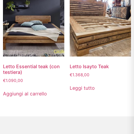
Letto Essential teak (con
Letto Isayto Teak
testiera)
€
1.368,00
€
1.090,00
Leggi tutto
Aggiungi al carrello