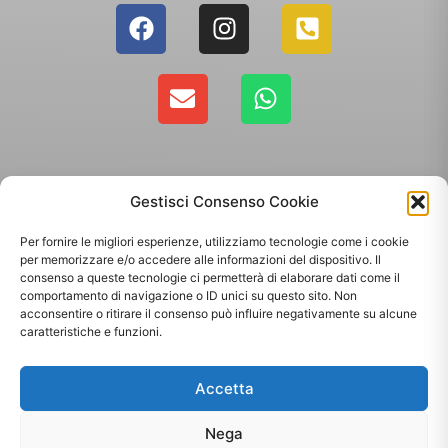
Gestisci Consenso Cookie
Per fornire le migliori esperienze, utilizziamo tecnologie come i cookie
per memorizzare e/o accedere alle informazioni del dispositivo. Il
consenso a queste tecnologie ci permetterà di elaborare dati come il
comportamento di navigazione o ID unici su questo sito. Non
Copyright 2025 - Giallo Sun sas di Sandonà Alessandro & C. | Via Roma 106,
acconsentire o ritirare il consenso può influire negativamente su alcune
35010 Massanzago PD | P.Iva: 03885160287
caratteristiche e funzioni.
Termini & Condizioni
-
Spedizioni
-
Privacy Policy
Accetta
Sito web realizzato da
Orezero Digital Agency
Nega