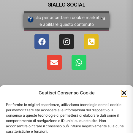
GIALLO SOCIAL
Fai clic per accettare i cookie marketing
e abilitare questo contenuto
Gestisci Consenso Cookie
Per fornire le migliori esperienze, utilizziamo tecnologie come i cookie
per memorizzare e/o accedere alle informazioni del dispositivo. Il
consenso a queste tecnologie ci permetterà di elaborare dati come il
comportamento di navigazione o ID unici su questo sito. Non
Copyright 2025 - Giallo Sun sas di Sandonà Alessandro & C. | Via Roma 106,
acconsentire o ritirare il consenso può influire negativamente su alcune
35010 Massanzago PD | P.Iva: 03885160287
caratteristiche e funzioni.