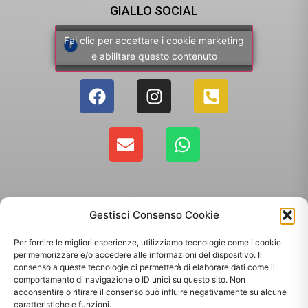
GIALLO SOCIAL
Fai clic per accettare i cookie marketing
e abilitare questo contenuto
Gestisci Consenso Cookie
Per fornire le migliori esperienze, utilizziamo tecnologie come i cookie
per memorizzare e/o accedere alle informazioni del dispositivo. Il
consenso a queste tecnologie ci permetterà di elaborare dati come il
comportamento di navigazione o ID unici su questo sito. Non
Copyright 2025 - Giallo Sun sas di Sandonà Alessandro & C. | Via Roma 106,
acconsentire o ritirare il consenso può influire negativamente su alcune
35010 Massanzago PD | P.Iva: 03885160287
caratteristiche e funzioni.