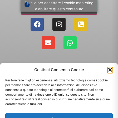
Fai clic per accettare i cookie marketing
e abilitare questo contenuto
Gestisci Consenso Cookie
Per fornire le migliori esperienze, utilizziamo tecnologie come i cookie
per memorizzare e/o accedere alle informazioni del dispositivo. Il
consenso a queste tecnologie ci permetterà di elaborare dati come il
comportamento di navigazione o ID unici su questo sito. Non
Copyright 2025 - Giallo Sun sas di Sandonà Alessandro & C. | Via Roma 106,
acconsentire o ritirare il consenso può influire negativamente su alcune
35010 Massanzago PD | P.Iva: 03885160287
caratteristiche e funzioni.
Termini & Condizioni
-
Spedizioni
-
Privacy Policy