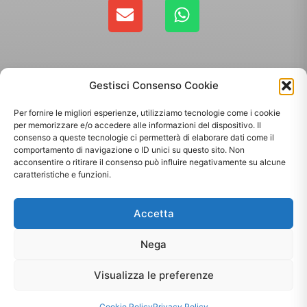
Gestisci Consenso Cookie
Per fornire le migliori esperienze, utilizziamo tecnologie come i cookie
per memorizzare e/o accedere alle informazioni del dispositivo. Il
consenso a queste tecnologie ci permetterà di elaborare dati come il
comportamento di navigazione o ID unici su questo sito. Non
Copyright 2025 - Giallo Sun sas di Sandonà Alessandro & C. | Via Roma 106,
acconsentire o ritirare il consenso può influire negativamente su alcune
35010 Massanzago PD | P.Iva: 03885160287
caratteristiche e funzioni.
Termini & Condizioni
-
Spedizioni
-
Privacy Policy
Accetta
Sito web realizzato da
Orezero Digital Agency
Nega
Visualizza le preferenze
[matomo_opt_out]
Cookie Policy
Privacy Policy