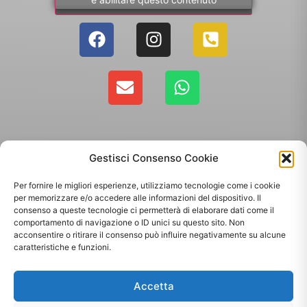
Gestisci Consenso Cookie
Per fornire le migliori esperienze, utilizziamo tecnologie come i cookie
per memorizzare e/o accedere alle informazioni del dispositivo. Il
consenso a queste tecnologie ci permetterà di elaborare dati come il
comportamento di navigazione o ID unici su questo sito. Non
Copyright 2025 - Giallo Sun sas di Sandonà Alessandro & C. | Via Roma 106,
acconsentire o ritirare il consenso può influire negativamente su alcune
35010 Massanzago PD | P.Iva: 03885160287
caratteristiche e funzioni.
Termini & Condizioni
-
Spedizioni
-
Privacy Policy
Accetta
Sito web realizzato da
Orezero Digital Agency