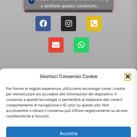
e abilitare questo contenuto
Gestisci Consenso Cookie
Per fornire le migliori esperienze, utilizziamo tecnologie come i cookie
per memorizzare e/o accedere alle informazioni del dispositivo. Il
consenso a queste tecnologie ci permetterà di elaborare dati come il
comportamento di navigazione o ID unici su questo sito. Non
Copyright 2025 - Giallo Sun sas di Sandonà Alessandro & C. | Via Roma 106,
acconsentire o ritirare il consenso può influire negativamente su alcune
35010 Massanzago PD | P.Iva: 03885160287
caratteristiche e funzioni.
Termini & Condizioni
-
Spedizioni
-
Privacy Policy
Accetta
Sito web realizzato da
Orezero Digital Agency