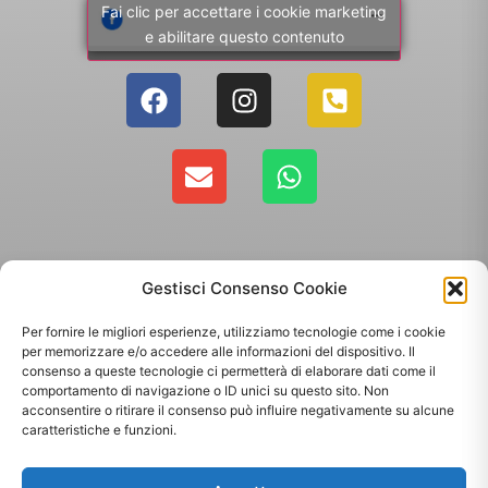
Fai clic per accettare i cookie marketing
e abilitare questo contenuto
Gestisci Consenso Cookie
Per fornire le migliori esperienze, utilizziamo tecnologie come i cookie
per memorizzare e/o accedere alle informazioni del dispositivo. Il
consenso a queste tecnologie ci permetterà di elaborare dati come il
comportamento di navigazione o ID unici su questo sito. Non
Copyright 2025 - Giallo Sun sas di Sandonà Alessandro & C. | Via Roma 106,
acconsentire o ritirare il consenso può influire negativamente su alcune
35010 Massanzago PD | P.Iva: 03885160287
caratteristiche e funzioni.
Termini & Condizioni
-
Spedizioni
-
Privacy Policy