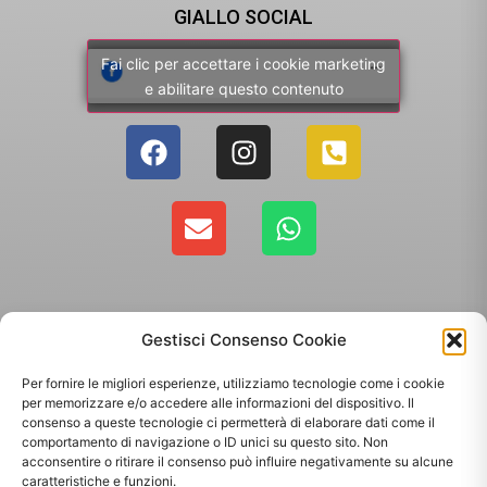
GIALLO SOCIAL
Fai clic per accettare i cookie marketing
e abilitare questo contenuto
Gestisci Consenso Cookie
Per fornire le migliori esperienze, utilizziamo tecnologie come i cookie
per memorizzare e/o accedere alle informazioni del dispositivo. Il
consenso a queste tecnologie ci permetterà di elaborare dati come il
comportamento di navigazione o ID unici su questo sito. Non
Copyright 2025 - Giallo Sun sas di Sandonà Alessandro & C. | Via Roma 106,
acconsentire o ritirare il consenso può influire negativamente su alcune
35010 Massanzago PD | P.Iva: 03885160287
caratteristiche e funzioni.