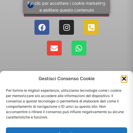
Fai clic per accettare i cookie marketing
e abilitare questo contenuto
Gestisci Consenso Cookie
Per fornire le migliori esperienze, utilizziamo tecnologie come i cookie
per memorizzare e/o accedere alle informazioni del dispositivo. Il
consenso a queste tecnologie ci permetterà di elaborare dati come il
comportamento di navigazione o ID unici su questo sito. Non
Copyright 2025 - Giallo Sun sas di Sandonà Alessandro & C. | Via Roma 106,
acconsentire o ritirare il consenso può influire negativamente su alcune
35010 Massanzago PD | P.Iva: 03885160287
caratteristiche e funzioni.
Termini & Condizioni
-
Spedizioni
-
Privacy Policy