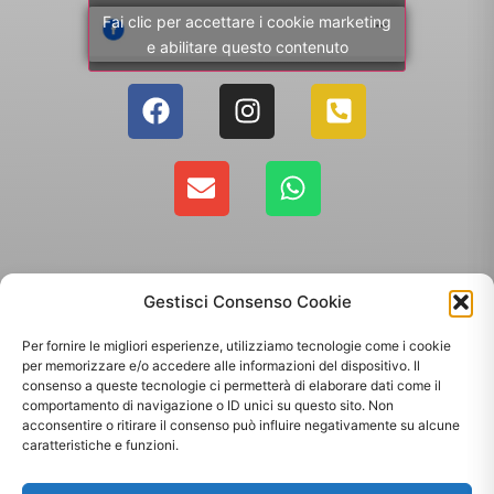
Fai clic per accettare i cookie marketing
e abilitare questo contenuto
Gestisci Consenso Cookie
Per fornire le migliori esperienze, utilizziamo tecnologie come i cookie
per memorizzare e/o accedere alle informazioni del dispositivo. Il
consenso a queste tecnologie ci permetterà di elaborare dati come il
comportamento di navigazione o ID unici su questo sito. Non
Copyright 2025 - Giallo Sun sas di Sandonà Alessandro & C. | Via Roma 106,
acconsentire o ritirare il consenso può influire negativamente su alcune
35010 Massanzago PD | P.Iva: 03885160287
caratteristiche e funzioni.
Termini & Condizioni
-
Spedizioni
-
Privacy Policy