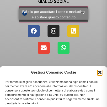
GIALLO SOCIAL
Fai clic per accettare i cookie marketing
e abilitare questo contenuto
Gestisci Consenso Cookie
Per fornire le migliori esperienze, utilizziamo tecnologie come i cookie
per memorizzare e/o accedere alle informazioni del dispositivo. Il
consenso a queste tecnologie ci permetterà di elaborare dati come il
comportamento di navigazione o ID unici su questo sito. Non
Copyright 2025 - Giallo Sun sas di Sandonà Alessandro & C. | Via Roma 106,
acconsentire o ritirare il consenso può influire negativamente su alcune
35010 Massanzago PD | P.Iva: 03885160287
caratteristiche e funzioni.