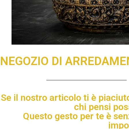
NEGOZIO DI ARREDAME
Se il nostro articolo ti è piaciut
chi pensi pos
Questo gesto per te è sen
impo