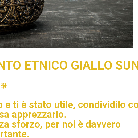
NTO ETNICO GIALLO SU
o e ti è stato utile, condividilo c
sa apprezzarlo.
za sforzo, per noi è davvero
rtante.