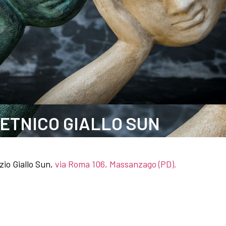
ETNICO GIALLO SUN
io Giallo Sun,
via Roma 106, Massanzago (PD).