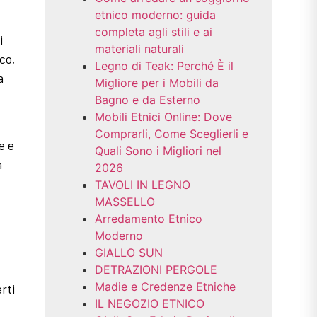
etnico moderno: guida
completa agli stili e ai
i
materiali naturali
ico,
Legno di Teak: Perché È il
a
Migliore per i Mobili da
Bagno e da Esterno
Mobili Etnici Online: Dove
Comprarli, Come Sceglierli e
e e
Quali Sono i Migliori nel
a
2026
TAVOLI IN LEGNO
MASSELLO
Arredamento Etnico
Moderno
GIALLO SUN
DETRAZIONI PERGOLE
Madie e Credenze Etniche
rti
IL NEGOZIO ETNICO