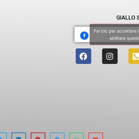
GIALLO 
Fai clic per accettare
abilitare ques