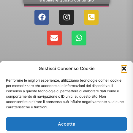
Gestisci Consenso Cookie
Per fornire le migliori esperienze, utilizziamo tecnologie come i cookie
per memorizzare e/o accedere alle informazioni del dispositivo. Il
consenso a queste tecnologie ci permetterà di elaborare dati come il
comportamento di navigazione o ID unici su questo sito. Non
Copyright 2025 - Giallo Sun sas di Sandonà Alessandro & C. | Via Roma 106,
acconsentire o ritirare il consenso può influire negativamente su alcune
35010 Massanzago PD | P.Iva: 03885160287
caratteristiche e funzioni.
Termini & Condizioni
-
Spedizioni
-
Privacy Policy
Accetta
Sito web realizzato da
Orezero Digital Agency